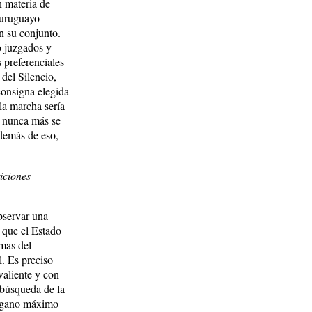
n materia de
 uruguayo
n su conjunto.
o juzgados y
 preferenciales
del Silencio,
consigna elegida
la marcha sería
 nunca más se
además de eso,
riciones
bservar una
a que el Estado
imas del
l. Es preciso
valiente y con
 búsqueda de la
 órgano máximo