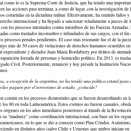
ial como lo es la Suprema Corte de Justicia, que ha tenido una importan
en las acciones para terminar, a como dé lugar, con la investigación de 
 cometidas en la dictadura militar. Efectivamente, ha emitido fallos y 
derecho internacional y ha llegado a sancionar veladamente a jueces de 
r con los procesos intentados contra miembros de las Fuerzas Armadas. 
adas como traslados inconsultos e infundados de sus cargos, con el fin 
los procesos penales pendientes. El caso más resonante fue el de la jue
cargo más de 50 casos de violaciones de derechos humanos ocurridos en 
l expresidente y dictador Juan María Bordaberry por delitos de atentado
esaparición forzada de personas y homicidio político. En 2013, es trasl
gado Civil. Posteriormente, renunció y hoy preside la Institución Naci
nos.
na, a excepción de la argentina, no ha tenido una política estatal para
civiles paguen por el terrorismo de estado, ¿coincide?
n común en los procesos dictatoriales que se fueron desarrollando en l
de los 80 en toda Latinoamérica. Estos eventos no fueron casuales, obed
us orígenes en los años inmediatos posteriores al triunfo de la Revoluc
n su “madurez” como coordinación internacional, con base en los orga
rteamericanos, en lo que se dio a conocer como Plan Cóndor. Asímismo, 
leciendo en distintos años (salvo Chile y Uruguay que ambos inician en 