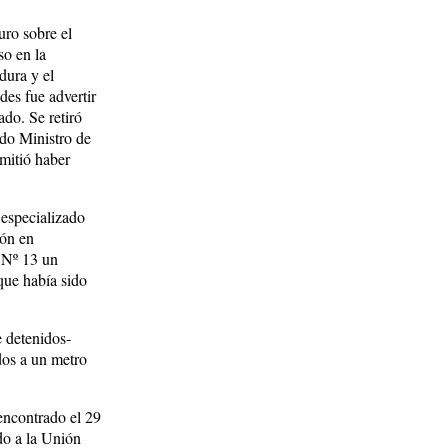
uro sobre el
so en la
dura y el
des fue advertir
ado. Se retiró
ado Ministro de
mitió haber
 especializado
ión en
 Nº 13 un
que había sido
e detenidos-
dos a un metro
encontrado el 29
do a la Unión