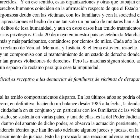
recidos. Y en ese sentido, estas organizaciones y otras que trabajan e
derechos humanos coinciden en la afirmación respecto de que el Estado
rgonzosa deuda con las víctimas, con los familiares y con la sociedad e
 apreciaciones el hecho de que tan solo un puñado de militares han sid
delitos de lesa humanidad, y aun en estos casos han tenido tratamientos
 sus privilegios. Cada 20 de mayo en nuestro país se celebra la Marcha 
más y más participantes, contándose por cientos de miles. Cada año la 
n reclamo de Verdad, Memoria y Justicia. Si el tema estuviera resuelto, 
 y un compromiso con el mantenimiento de un estado de derecho donde
ir tan graves violaciones de derechos. Pero las marchas siguen siendo, 
 un espacio de reclamo para que cese la impunidad.
dicial es receptivo a las denuncias de familiares de víctimas de desapa
al ha tenido comportamientos dispares. En los últimos años se podría o
 pero, en definitiva, haciendo un balance desde 1985 a la fecha, la deud
ciudadanía en su conjunto y en particular con los familiares de las víct
tado, se sustenta en varias patas, y una de ellas, es la del Poder Judicia
 dentro del aparato de dicho poder, se observa la actuación persistente, 
ndencia técnica que han llevado adelante algunos jueces y juezas, en la
ablecimiento de justicia. Esto ha provocado una reacción adversa en el