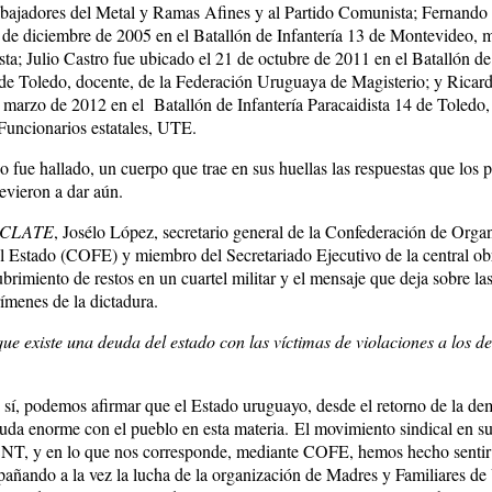
bajadores del Metal y Ramas Afines y al Partido Comunista; Fernando
 de diciembre de 2005 en el Batallón de Infantería 13 de Montevideo, mi
a; Julio Castro fue ubicado el 21 de octubre de 2011 en el Batallón de 
 de Toledo, docente, de la Federación Uruguaya de Magisterio; y Ricar
 marzo de 2012 en el Batallón de Infantería Paracaidista 14 de Toledo, 
uncionarios estatales, UTE.
 fue hallado, un cuerpo que trae en sus huellas las respuestas que los 
evieron a dar aún.
CLATE
, Josélo López, secretario general de la Confederación de Orga
l Estado (COFE) y miembro del Secretariado Ejecutivo de la central obr
ubrimiento de restos en un cuartel militar y el mensaje que deja sobre la
crímenes de la dictadura.
ue existe una deuda del estado con las víctimas de violaciones a los d
 sí, podemos afirmar que el Estado uruguayo, desde el retorno de la de
uda enorme con el pueblo en esta materia. El movimiento sindical en su
CNT, y en lo que nos corresponde, mediante COFE, hemos hecho sentir
añando a la vez la lucha de la organización de Madres y Familiares d