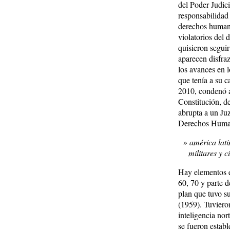
del Poder Judic
responsabilidad 
derechos humanos
violatorios del 
quisieron segui
aparecen disfraz
los avances en 
que tenía a su 
2010, condenó a
Constitución, d
abrupta a un Juz
Derechos Huma
américa lati
militares y 
Hay elementos e
60, 70 y parte 
plan que tuvo s
(1959). Tuviero
inteligencia no
se fueron estab