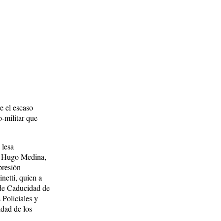
e el escaso
o-militar que
 lesa
al Hugo Medina,
presión
netti, quien a
 de Caducidad de
 Policiales y
idad de los