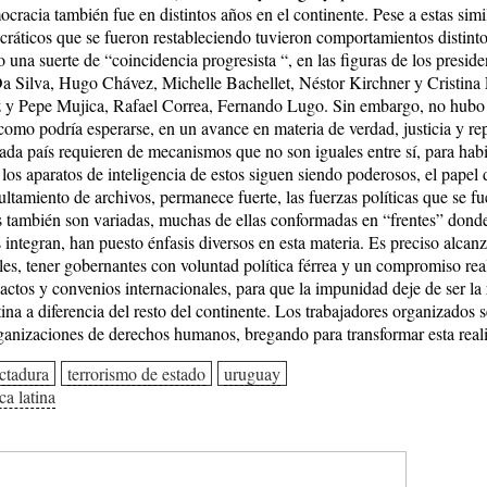
ocracia también fue en distintos años en el continente. Pese a estas simil
ráticos que se fueron restableciendo tuvieron comportamientos distinto
una suerte de “coincidencia progresista “, en las figuras de los presid
a Silva, Hugo Chávez, Michelle Bachellet, Néstor Kirchner y Cristina
 y Pepe Mujica, Rafael Correa, Fernando Lugo. Sin embargo, no hubo
 como podría esperarse, en un avance en materia de verdad, justicia y re
cada país requieren de mecanismos que no son iguales entre sí, para habil
 los aparatos de inteligencia de estos siguen siendo poderosos, el papel 
ltamiento de archivos, permanece fuerte, las fuerzas políticas que se f
s también son variadas, muchas de ellas conformadas en “frentes” donde
s integran, han puesto énfasis diversos en esta materia. Es preciso alcan
es, tener gobernantes con voluntad política férrea y un compromiso real
pactos y convenios internacionales, para que la impunidad deje de ser la 
na a diferencia del resto del continente. Los trabajadores organizados 
rganizaciones de derechos humanos, bregando para transformar esta real
ctadura
terrorismo de estado
uruguay
ca latina