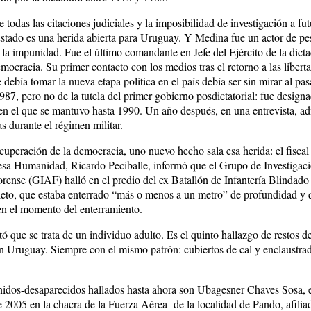
 todas las citaciones judiciales y la imposibilidad de investigación a fut
stado es una herida abierta para Uruguay. Y Medina fue un actor de pe
la impunidad. Fue el último comandante en Jefe del Ejército de la dicta
mocracia. Su primer contacto con los medios tras el retorno a las liberta
 debía tomar la nueva etapa política en el país debía ser sin mirar al pas
1987, pero no de la tutela del primer gobierno posdictatorial: fue design
en el que se mantuvo hasta 1990. Un año después, en una entrevista, ad
s durante el régimen militar.
cuperación de la democracia, uno nuevo hecho sala esa herida: el fiscal
esa Humanidad, Ricardo Peciballe, informó que el Grupo de Investigac
rense (GIAF) halló en el predio del ex Batallón de Infantería Blindado
eto, que estaba enterrado “más o menos a un metro” de profundidad y 
 en el momento del enterramiento.
 que se trata de un individuo adulto. Es el quinto hallazgo de restos d
n Uruguay. Siempre con el mismo patrón: cubiertos de cal y enclaustra
nidos-desaparecidos hallados hasta ahora son Ubagesner Chaves Sosa, 
 2005 en la chacra de la Fuerza Aérea de la localidad de Pando, afilia