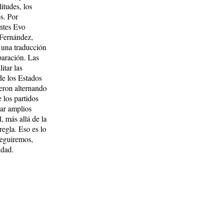
itudes, los
s. Por
entes Evo
 Fernández,
 una traducción
paración. Las
itar las
de los Estados
ueron alternando
 los partidos
zar amplios
, más allá de la
regla. Eso es lo
seguiremos,
idad.