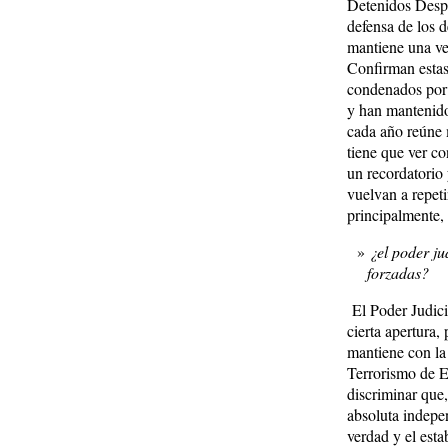
Detenidos Despa
defensa de los 
mantiene una ve
Confirman estas
condenados por 
y han mantenido
cada año reúne 
tiene que ver co
un recordatorio
vuelvan a repet
principalmente,
¿el poder ju
forzadas?
El Poder Judici
cierta apertura,
mantiene con la 
Terrorismo de Es
discriminar que,
absoluta indepe
verdad y el est