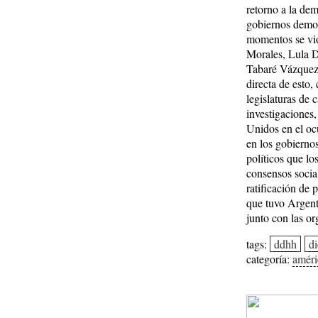
retorno a la dem
gobiernos democ
momentos se vio 
Morales, Lula D
Tabaré Vázquez
directa de esto,
legislaturas de 
investigaciones,
Unidos en el ocu
en los gobierno
políticos que lo
consensos social
ratificación de 
que tuvo Argenti
junto con las o
tags:
ddhh
di
categoría:
améri