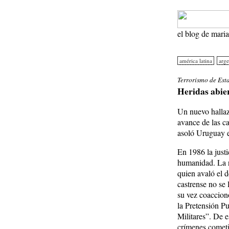
el blog de mari
américa latina
arge
Terrorismo de Est
Heridas abier
Un nuevo hallazg
avance de las c
asoló Uruguay 
En 1986 la justi
humanidad. La r
quien avaló el 
castrense no se 
su vez coaccion
la Pretensión P
Militares”. De 
crímenes cometi