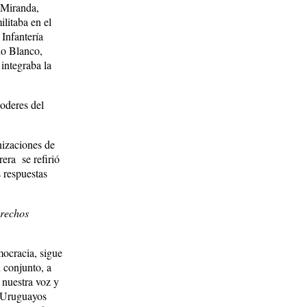
 Miranda,
litaba en el
Infantería
do Blanco,
integraba la
poderes del
nizaciones de
era se refirió
s respuestas
erechos
mocracia, sigue
 conjunto, a
 nuestra voz y
e Uruguayos