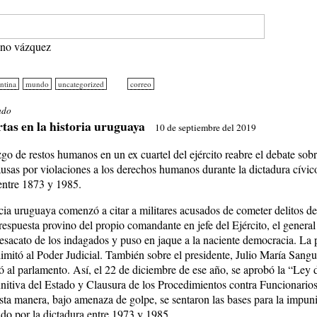
ano vázquez
ntina
mundo
uncategorized
correo
ado
tas en la historia uruguaya
10 de septiembre del 2019
o de restos humanos en un ex cuartel del ejército reabre el debate sobr
ausas por violaciones a los derechos humanos durante la dictadura cívic
entre 1873 y 1985.
cia uruguaya comenzó a citar a militares acusados de cometer delitos de
espuesta provino del propio comandante en jefe del Ejército, el gener
desacato de los indagados y puso en jaque a la naciente democracia. La 
limitó al Poder Judicial. También sobre el presidente, Julio María Sangui
ó al parlamento. Así, el 22 de diciembre de ese año, se aprobó la “Ley
unitiva del Estado y Clausura de los Procedimientos contra Funcionarios
esta manera, bajo amenaza de golpe, se sentaron las bases para la impun
do por la dictadura entre 1973 y 1985.