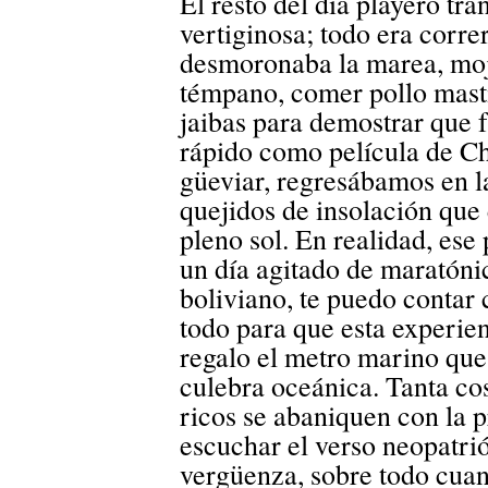
El resto del día playero tr
vertiginosa; todo era correr
desmoronaba la marea, moj
témpano, comer pollo mas
jaibas para demostrar que f
rápido como película de Ch
güeviar, regresábamos en 
quejidos de insolación que
pleno sol. En realidad, ese
un día agitado de maratóni
boliviano, te puedo contar 
todo para que esta experienc
regalo el metro marino que
culebra oceánica. Tanta co
ricos se abaniquen con la p
escuchar el verso neopatri
vergüenza, sobre todo cuan