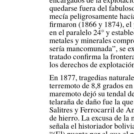
quedarse fuera del fabuloso
mecía peligrosamente hacia
firmaron (1866 y 1874), el 
en el paralelo 24° y establ
metales y minerales compre
sería mancomunada”, se ex
tratado confirma la fronter
los derechos de explotación
En 1877, tragedias naturale
terremoto de 8,8 grados en 
maremoto dejó su tendal de 
telaraña de daño fue la qu
Salitres y Ferrocarril de A
de hierro. La excusa de l
señala el historiador boli
“(El) puente por el que el 