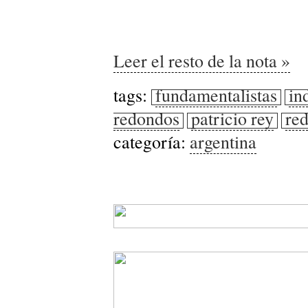
Leer el resto de la nota »
tags:
fundamentalistas
in
redondos
patricio rey
red
categoría:
argentina