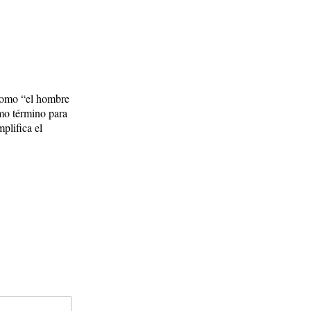
 como “el hombre
smo término para
plifica el