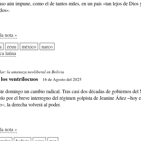
so aún impune, como el de tantos miles, en un país «tan lejos de Dios 
dos».
 la nota »
a
eeuu
méxico
narco
ca latina
lar: la amenaza neoliberal en Bolivia
 los ventrílocuos
16 de Agosto del 2025
este domingo un cambio radical. Tras casi dos décadas de gobiernos de
olo por el breve interregno del régimen golpista de Jeanine Áñez ‒hoy 
‒, la derecha volverá al poder.
 la nota »
pular
bolivia
eeuu
paz