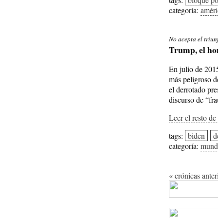
categoría:
améri
No acepta el triun
Trump, el ho
En julio de 201
más peligroso de
el derrotado pr
discurso de “fra
Leer el resto de
tags:
biden
d
categoría:
mund
« crónicas anter