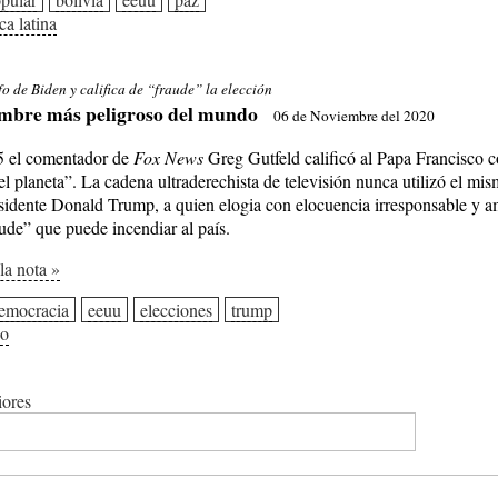
ca latina
fo de Biden y califica de “fraude” la elección
mbre más peligroso del mundo
06 de Noviembre del 2020
5 el comentador de
Fox News
Greg Gutfeld calificó al Papa Francisco
l planeta”. La cadena ultraderechista de televisión nunca utilizó el mi
esidente Donald Trump, a quien elogia con elocuencia irresponsable y am
ude” que puede incendiar al país.
 la nota »
emocracia
eeuu
elecciones
trump
o
iores