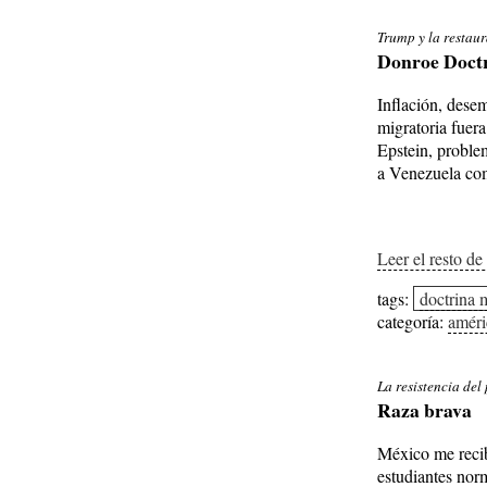
Trump y la restau
Donroe Doct
Inflación, desem
migratoria fuera
Epstein, problem
a Venezuela c
Leer el resto de
tags:
doctrina 
categoría:
améri
La resistencia de
Raza brava
México me recib
estudiantes nor