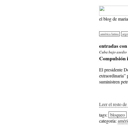
el blog de mari
américa latina
arge
entradas con 
Cuba bajo asedio
Compulsión 
El presidente D
extraordinaria”
suministren petró
Leer el resto de
tags:
bloqueo
categoría:
améri