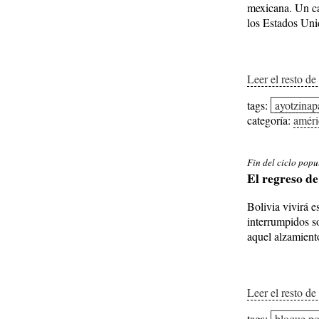
mexicana. Un ca
los Estados Uni
Leer el resto de
tags:
ayotzinap
categoría:
améri
Fin del ciclo popu
El regreso de
Bolivia vivirá 
interrumpidos s
aquel alzamiento
Leer el resto de
tags:
bloque po